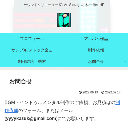
サウンドクリエーター K'z Art Storage/小林一徳のHP
プロフィール
アルバム作品
サンプル/ストック楽曲
制作依頼
制作環境・機材
お問合せ
お問合せ
2022.09.19
2022.09.14
BGM・イントゥルメンタル制作のご依頼、お見積はの
制
作依頼
のフォーム、またはメール
(
yyyykazuk@gmail.com
)にてお願いします。